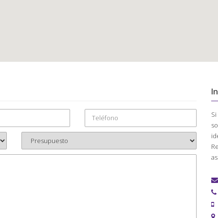
I
Si
so
id
Re
as