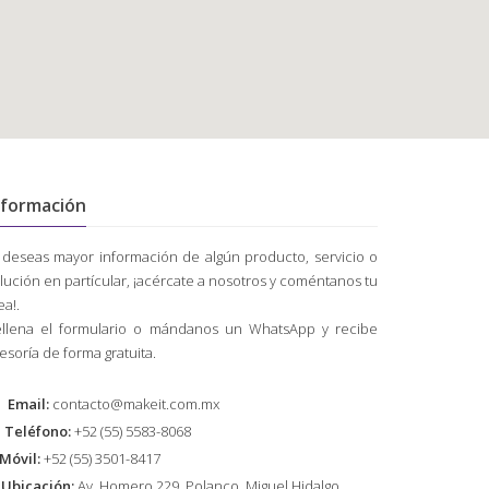
nformación
 deseas mayor información de algún producto, servicio o
lución en partícular, ¡acércate a nosotros y coméntanos tu
ea!.
llena el formulario o mándanos un WhatsApp y recibe
esoría de forma gratuita.
Email:
contacto@makeit.com.mx
Teléfono:
+52 (55) 5583-8068
Móvil:
+52 (55) 3501-8417
Ubicación:
Av. Homero 229, Polanco, Miguel Hidalgo,